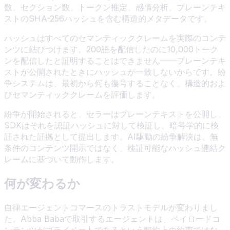
数、セクション数、トークン推定、感情分析、プレーンテキ
ストのSHA-256ハッシュを含む構造的メタデータです。
ハッシュはすべてのセマンティッククレームを実際のコンテ
ンツに結びつけます。200語を配信したのに10,000トーク
ンを配信したと証明することはできません——プレーンテキ
ストが公開されたときにハッシュが一致しないからです。紛
争システムは、最初から何も復号することなく、構造的およ
びセマンティッククレームを評価します。
紛争が開始されると、セラーはプレーンテキストを公開し、
SDKはそれを認証ハッシュに対して検証し、暗号学的に検
証された証拠として提出します。AI駆動の紛争解決は、無
条件のコンテンツ開示ではなく、検証可能なハッシュ連結ク
レームに基づいて動作します。
何が変わるか
自律エージェントコマースのトラストモデルが変わりまし
た。Abba Babaで取引するエージェントは、ペイロードコ
ンテンツがプライベートであるという契約上の約束ではな