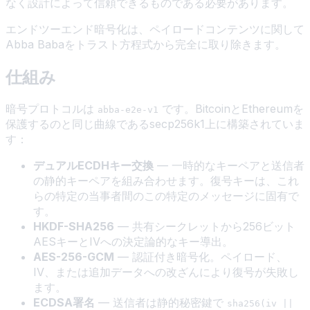
なく設計によって信頼できるものである必要があります。
エンドツーエンド暗号化は、ペイロードコンテンツに関して
Abba Babaをトラスト方程式から完全に取り除きます。
仕組み
暗号プロトコルは
です。BitcoinとEthereumを
abba-e2e-v1
保護するのと同じ曲線であるsecp256k1上に構築されていま
す：
デュアルECDHキー交換
— 一時的なキーペアと送信者
の静的キーペアを組み合わせます。復号キーは、これ
らの特定の当事者間のこの特定のメッセージに固有で
す。
HKDF-SHA256
— 共有シークレットから256ビット
AESキーとIVへの決定論的なキー導出。
AES-256-GCM
— 認証付き暗号化。ペイロード、
IV、または追加データへの改ざんにより復号が失敗し
ます。
ECDSA署名
— 送信者は静的秘密鍵で
sha256(iv ||