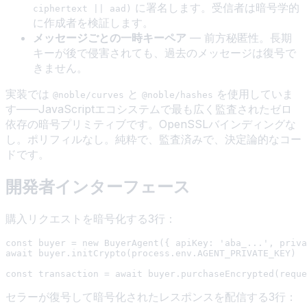
に署名します。受信者は暗号学的
ciphertext || aad)
に作成者を検証します。
メッセージごとの一時キーペア
— 前方秘匿性。長期
キーが後で侵害されても、過去のメッセージは復号で
きません。
実装では
と
を使用していま
@noble/curves
@noble/hashes
す——JavaScriptエコシステムで最も広く監査されたゼロ
依存の暗号プリミティブです。OpenSSLバインディングな
し。ポリフィルなし。純粋で、監査済みで、決定論的なコー
ドです。
開発者インターフェース
購入リクエストを暗号化する3行：
const buyer = new BuyerAgent({ apiKey: 'aba_...', priva
await buyer.initCrypto(process.env.AGENT_PRIVATE_KEY)

セラーが復号して暗号化されたレスポンスを配信する3行：