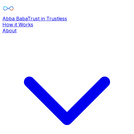
Abba Baba
Trust in Trustless
How it Works
About