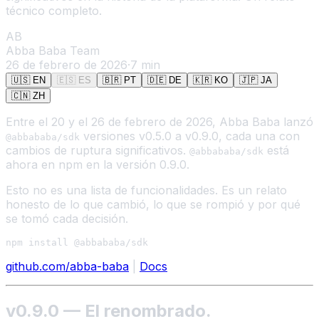
técnico completo.
AB
Abba Baba Team
26 de febrero de 2026
·
7
min
🇺🇸
EN
🇪🇸
ES
🇧🇷
PT
🇩🇪
DE
🇰🇷
KO
🇯🇵
JA
🇨🇳
ZH
Entre el 20 y el 26 de febrero de 2026, Abba Baba lanzó
versiones v0.5.0 a v0.9.0, cada una con
@abbababa/sdk
cambios de ruptura significativos.
está
@abbababa/sdk
ahora en npm en la versión 0.9.0.
Esto no es una lista de funcionalidades. Es un relato
honesto de lo que cambió, lo que se rompió y por qué
se tomó cada decisión.
github.com/abba-baba
|
Docs
v0.9.0 — El renombrado.