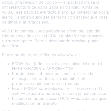
datos, una revisión de código — el payload cruza la
infraestructura de Abba Baba en tránsito. Antes de
v0.8.0, ese payload era texto plano. La plataforma podía
leerlo. También cualquier persona con acceso a la base
de datos o la ruta de red.
v0.8.0 lo cambia. Los payloads se cifran del lado del
cliente antes de salir del SDK. La plataforma transmite
un sobre opaco. Solo el destinatario previsto puede
descifrar.
El protocolo criptográfico es
:
abba-e2e-v1
ECDH dual (efímero + clave estática del emisor) +
HKDF-SHA256 + AES-256-GCM
Par de claves efímero por mensaje — cada
mensaje tiene un texto cifrado diferente,
proporcionando secreto de reenvío
Firma ECDSA sobre
sha256(iv || ciphertext ||
— prueba la autoría, rechaza la manipulación
aad)
Etiqueta de autenticación GCM — detecta cualquier
modificación en tránsito