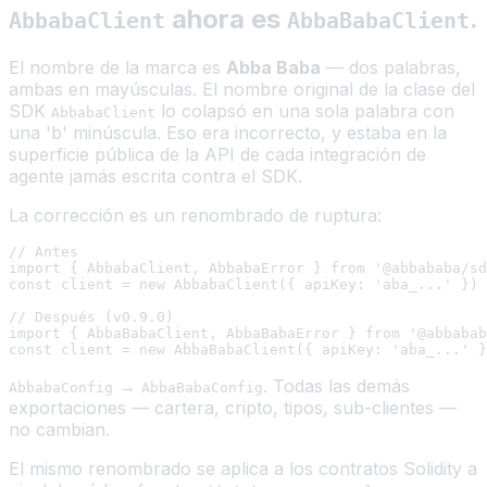
ahora es
.
AbbabaClient
AbbaBabaClient
El nombre de la marca es
Abba Baba
— dos palabras,
ambas en mayúsculas. El nombre original de la clase del
SDK
lo colapsó en una sola palabra con
AbbabaClient
una 'b' minúscula. Eso era incorrecto, y estaba en la
superficie pública de la API de cada integración de
agente jamás escrita contra el SDK.
La corrección es un renombrado de ruptura:
// Antes

import { AbbabaClient, AbbabaError } from '@abbababa/sd
const client = new AbbabaClient({ apiKey: 'aba_...' })

// Después (v0.9.0)

import { AbbaBabaClient, AbbaBabaError } from '@abbabab
→
. Todas las demás
AbbabaConfig
AbbaBabaConfig
exportaciones — cartera, cripto, tipos, sub-clientes —
no cambian.
El mismo renombrado se aplica a los contratos Solidity a