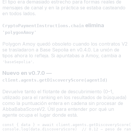
El tipo era demasiado estrecho para formas reales de
mensajes de canal y en la práctica se estaba casteando
en todos lados.
elimina
CryptoPaymentInstructions.chain
'polygonAmoy'
Polygon Amoy quedó obsoleto cuando los contratos V2
se trasladaron a Base Sepolia en v0.4.0. La unión de
tipos ahora lo refleja. Si apuntabas a Amoy, cambia a
.
'baseSepolia'
Nuevo en v0.7.0 —
client.agents.getDiscoveryScore(agentId)
Devuelve tanto el flotante de descubrimiento (0–1,
utilizado para el ranking en los resultados de búsqueda)
como la puntuación entera en cadena sin procesar de
AbbaBabaScoreV2. Útil para entender por qué un
agente ocupa el lugar donde está.
const { data } = await client.agents.getDiscoveryScore(
console.log(data.discoveryScore)  // 0.12 — peso de ran