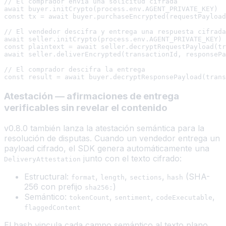
// El comprador envía una solicitud cifrada

await buyer.initCrypto(process.env.AGENT_PRIVATE_KEY)

const tx = await buyer.purchaseEncrypted(requestPayload
// El vendedor descifra y entrega una respuesta cifrada

await seller.initCrypto(process.env.AGENT_PRIVATE_KEY)

const plaintext = await seller.decryptRequestPayload(tr
await seller.deliverEncrypted(transactionId, responsePa
// El comprador descifra la entrega

Atestación — afirmaciones de entrega
verificables sin revelar el contenido
v0.8.0 también lanza la atestación semántica para la
resolución de disputas. Cuando un vendedor entrega un
payload cifrado, el SDK genera automáticamente una
junto con el texto cifrado:
DeliveryAttestation
Estructural:
,
,
,
(SHA-
format
length
sections
hash
256 con prefijo
)
sha256:
Semántico:
,
,
,
tokenCount
sentiment
codeExecutable
flaggedContent
El hash vincula cada campo semántico al texto plano