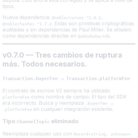
disputa. Esto ahora está corregido y se aplica a nivel de
tipos.
Nueva dependencia:
,
@noble/curves ^1.8.1
. Estas son primitivas criptográficas
@noble/hashes ^1.7.2
auditadas y sin dependencias de Paul Miller. Se añaden
como dependencias directas en
.
@abbababa/sdk
v0.7.0 — Tres cambios de ruptura
más. Todos necesarios.
→
Transaction.buyerFee
Transaction.platformFee
El contrato de escrow V2 siempre ha utilizado
como nombre de campo. El tipo del SDK
platformFee
era incorrecto. Busca y reemplaza
→
.buyerFee
en cualquier integración existente.
.platformFee
Tipo
eliminado
ChannelTopic
Reemplaza cualquier uso con
.
Record<string, unknown>