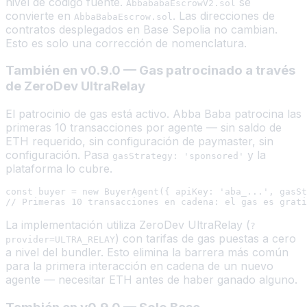
nivel de código fuente.
se
AbbababaEscrowV2.sol
convierte en
. Las direcciones de
AbbaBabaEscrow.sol
contratos desplegados en Base Sepolia no cambian.
Esto es solo una corrección de nomenclatura.
También en v0.9.0 — Gas patrocinado a través
de ZeroDev UltraRelay
El patrocinio de gas está activo. Abba Baba patrocina las
primeras 10 transacciones por agente — sin saldo de
ETH requerido, sin configuración de paymaster, sin
configuración. Pasa
y la
gasStrategy: 'sponsored'
plataforma lo cubre.
const buyer = new BuyerAgent({ apiKey: 'aba_...', gasSt
La implementación utiliza ZeroDev UltraRelay (
?
) con tarifas de gas puestas a cero
provider=ULTRA_RELAY
a nivel del bundler. Esto elimina la barrera más común
para la primera interacción en cadena de un nuevo
agente — necesitar ETH antes de haber ganado alguno.